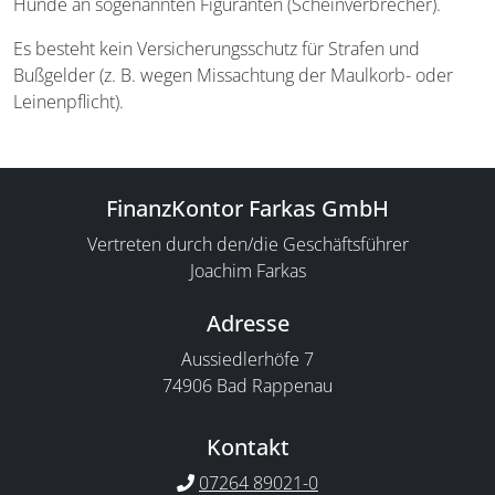
Hunde an sogenannten Figuranten (Scheinverbrecher).
Es besteht kein Versicherungsschutz für Strafen und
Bußgelder (z. B. wegen Missachtung der Maulkorb- oder
Leinenpflicht).
FinanzKontor Farkas GmbH
Vertreten durch den/die Geschäftsführer
Joachim Farkas
Adresse
Aussiedlerhöfe 7
74906 Bad Rappenau
Kontakt
07264 89021-0